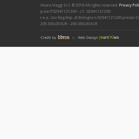
Vivara Viaggi S.r.l. © 2018 All rights reserved.
Privacy Pol
p.iva IT02941121200 - c.f.: 02941121200
r.e.a.: Iscr.Reg.Imp. di Bologna n.02941121200 presso C
205.000,00 EUR - 205.000,00 EUR