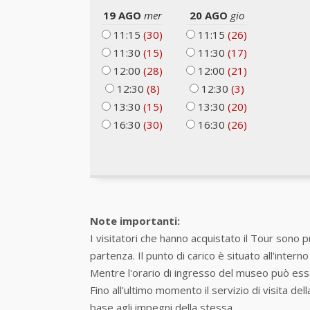
19 AGO
mer
20 AGO
gio
11:15
(30)
11:15
(26)
11:30
(15)
11:30
(17)
12:00
(28)
12:00
(21)
12:30
(8)
12:30
(3)
13:30
(15)
13:30
(20)
16:30
(30)
16:30
(26)
Note importanti:
I visitatori che hanno acquistato il Tour sono p
partenza. Il punto di carico è situato all'intern
Mentre l'orario di ingresso del museo può esse
Fino all'ultimo momento il servizio di visita del
base agli impegni della stessa,